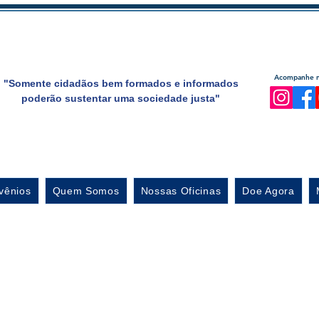
Acompanhe no
"Somente cidadãos bem formados e informados
poderão sustentar uma sociedade justa"
vênios
Quem Somos
Nossas Oficinas
Doe Agora
Matérias 201