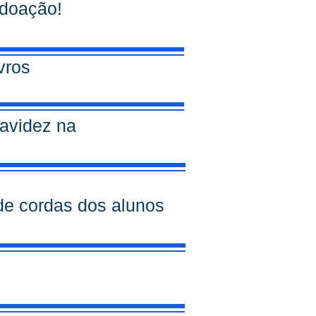
 doação!
vros
ravidez na
 de cordas dos alunos