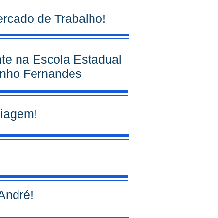
ercado de Trabalho!
ante na Escola Estadual
inho Fernandes
uiagem!
André!