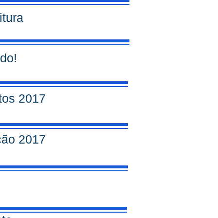
itura
rdo!
tos 2017
ção 2017