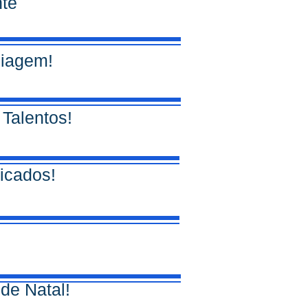
nte
uiagem!
 Talentos!
ficados!
de Natal!