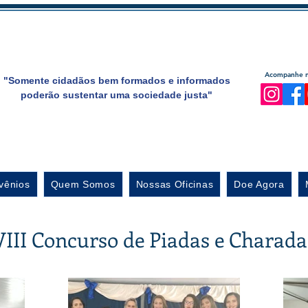
Acompanhe no
"Somente cidadãos bem formados e informados
poderão sustentar uma sociedade justa"
vênios
Quem Somos
Nossas Oficinas
Doe Agora
VIII Concurso de Piadas e Charada