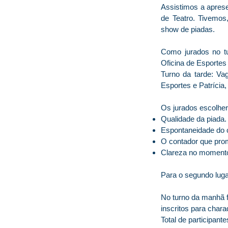
Assistimos a aprese
de Teatro. Tivemo
show de piadas.
Como jurados no tu
Oficina de Esportes 
Turno da tarde: Vag
Esportes e Patrícia,
Os jurados escolhera
Qualidade da piada.
Espontaneidade do c
O contador que prom
Clareza no momento
Para o segundo luga
No turno da manhã f
inscritos para chara
Total de participante