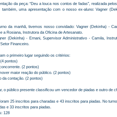
ntação da peça: “Deu a louca nos contos de fadas”, realizada pelos
s, também, uma apresentação com o nosso ex-aluno: Vagner (De
rno da manhã, tivemos nosso convidado: Vagner (Dekinha) - Cami
e a Rosiana, Instrutora da Oficina de Artesanato.
ner (Dekinha) - Ernani, Supervisor Administrativo - Camila, Instru
 Setor Financeiro.
m o primeiro lugar seguindo os critérios:
 (4 pontos)
oncorrente. (2 pontos)
over maior reação do público. (2 pontos)
 da contação. (2 pontos)
r, o público presente classificou um vencedor de piadas e outro de c
oram 25 inscritos para charadas e 43 inscritos para piadas. No turno
das e 33 inscritos para piadas.
s: 128