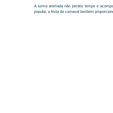
A turma animada não perdeu tempo e acompanh
popular, a festa de carnaval também proporciono
© 2026 Centro Social Mali Martin. Todos os direitos reservados.
Última atualização: 5 de agosto de 2026