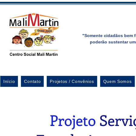
"Somente cidadãos bem f
poderão sustentar um
Início
Contato
Projetos / Convênios
Quem Somos
Projeto
Servi