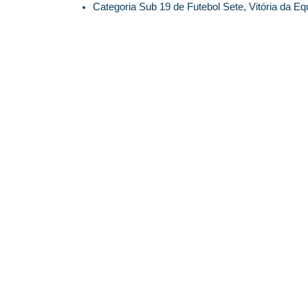
Categoria Sub 19 de Futebol Sete, Vitória da Eq
© 2026 Centro Social Mali Martin. Todos os direitos reservados.
Última atualização: 5 de agosto de 2026