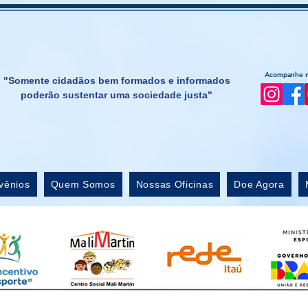
Acompanhe no
"Somente cidadãos bem formados e informados
poderão sustentar uma sociedade justa"
vênios
Quem Somos
Nossas Oficinas
Doe Agora