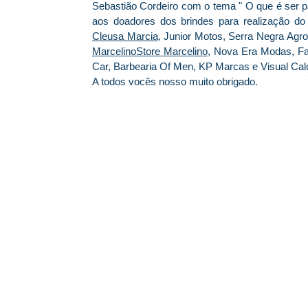
Sebastião Cordeiro com o tema " O que é ser p
aos doadores dos brindes para realização d
Cleusa Marcia
, Junior Motos, Serra Negra Agr
MarcelinoStore Marcelino
, Nova Era Modas, Fa
Car, Barbearia Of Men, KP Marcas e Visual Cal
A todos vocês nosso muito obrigado.
© 2026 Centro Social Mali Martin. Todos os direitos reservados.
Última atualização: 5 de agosto de 2026