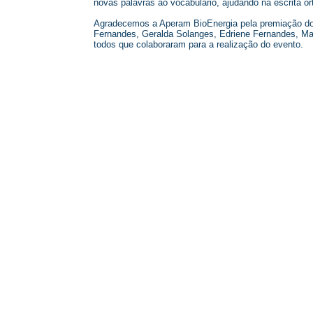
novas palavras ao vocabulário, ajudando na escrita or
Agradecemos a Aperam BioEnergia pela premiação do 
Fernandes, Geralda Solanges, Edriene Fernandes, Mar
todos que colaboraram para a realização do evento.
© 2026 Centro Social Mali Martin. Todos os direitos reservados.
Última atualização: 5 de agosto de 2026