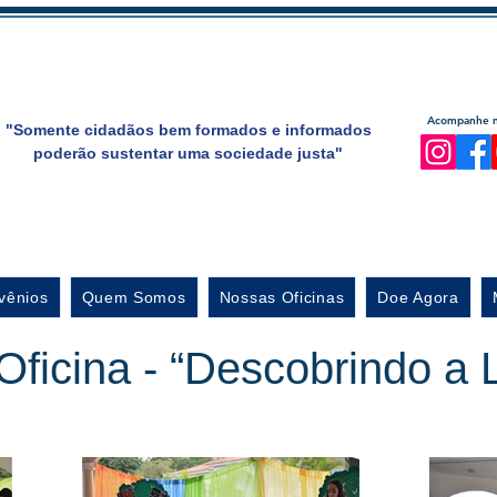
Acompanhe no
"Somente cidadãos bem formados e informados
poderão sustentar uma sociedade justa"
vênios
Quem Somos
Nossas Oficinas
Doe Agora
Oficina - “Descobrindo a L