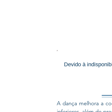
Devido à indisponib
A dança melhora a coo
inferiores, além de pr