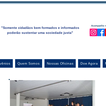
Acompanhe no
"Somente cidadãos bem formados e informados
poderão sustentar uma sociedade justa"
vênios
Quem Somos
Nossas Oficinas
Doe Agora