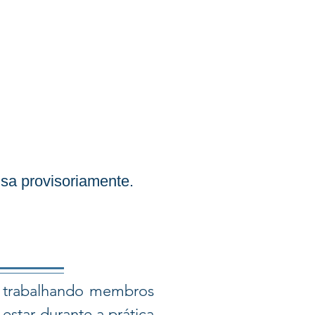
nsa provisoriamente.
, trabalhando membros
star durante a prática