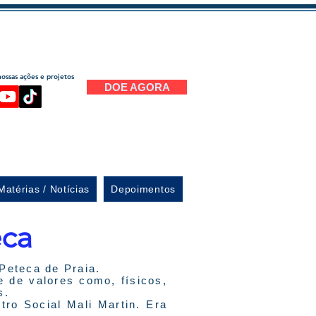
ssas ações e projetos
DOE AGORA
Matérias / Notícias
Depoimentos
eca
e Peteca de Praia.
e de valores como, físicos,
s.
ro Social Mali Martin. Era