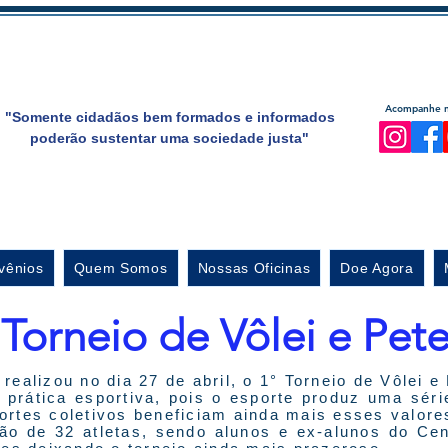
Acompanhe no
"Somente cidadãos bem formados e informados
poderão sustentar uma sociedade justa"
vênios
Quem Somos
Nossas Oficinas
Doe Agora
 Torneio de Vôlei e Pet
 realizou no dia 27 de abril, o 1° Torneio de Vôlei 
prática esportiva, pois o esporte produz uma séri
ortes coletivos beneficiam ainda mais esses valore
o de 32 atletas, sendo alunos e ex-alunos do Cent