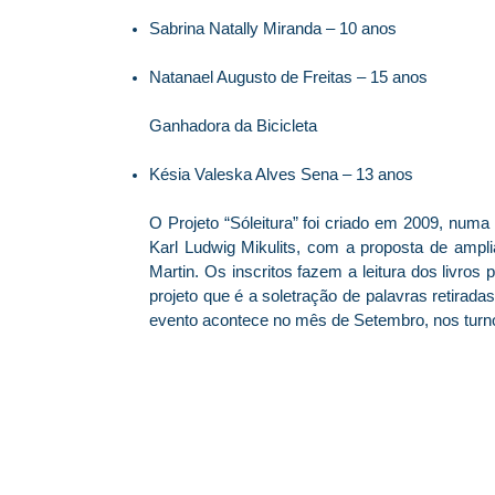
Sabrina Natally Miranda – 10 anos
Natanael Augusto de Freitas – 15 anos
Ganhadora da Bicicleta
Késia Valeska Alves Sena – 13 anos
O Projeto “Sóleitura” foi criado em 2009, numa in
Karl Ludwig Mikulits, com a proposta de amplia
Martin. Os inscritos fazem a leitura dos livros 
projeto que é a soletração de palavras retiradas 
evento acontece no mês de Setembro, nos turnos
© 2026 Centro Social Mali Martin. Todos os direitos reservados.
Última atualização: 5 de agosto de 2026