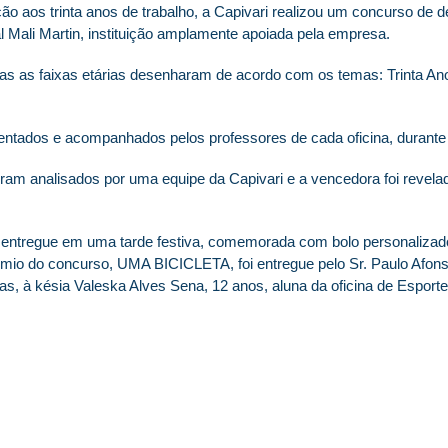
aos trinta anos de trabalho, a Capivari realizou um concurso de d
l Mali Martin, instituição amplamente apoiada pela empresa.
as as faixas etárias desenharam de acordo com os temas: Trinta An
ientados e acompanhados pelos professores de cada oficina, duran
am analisados por uma equipe da Capivari e a vencedora foi revelad
 entregue em uma tarde festiva, comemorada com bolo personalizado
mio do concurso, UMA BICICLETA, foi entregue pelo Sr. Paulo Afons
as, à késia Valeska Alves Sena, 12 anos, aluna da oficina de Espo
itos reservados.