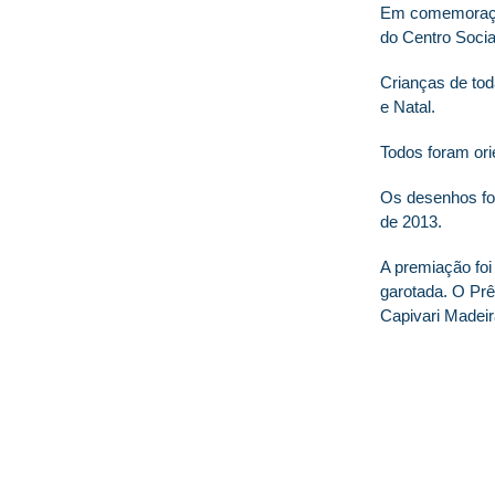
Em comemoração 
do Centro Socia
Crianças de tod
e Natal.
Todos foram or
Os desenhos for
de 2013.
A premiação foi
garotada. O Prê
Capivari Madeir
© 2026 Centro Social Mali Martin. Todos os dire
Última atualização: 5 de agosto de 2026