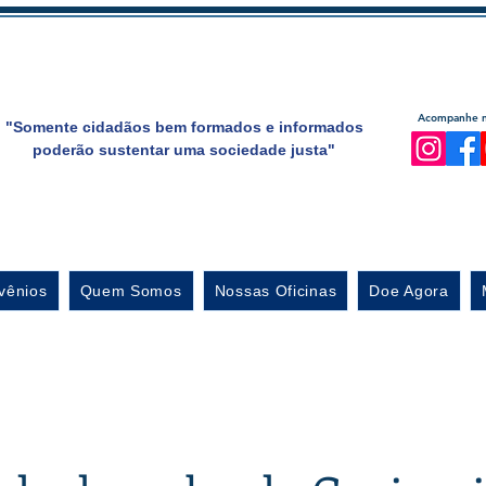
Acompanhe no
"Somente cidadãos bem formados e informados
poderão sustentar uma sociedade justa"
vênios
Quem Somos
Nossas Oficinas
Doe Agora