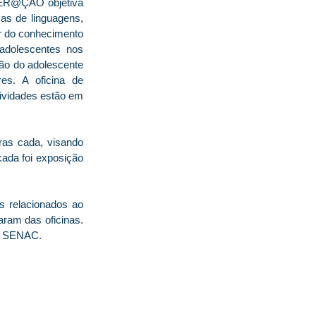
 GER@ÇÃO objetiva
as de linguagens,
ir do conhecimento
 adolescentes nos
ção do adolescente
es. A oficina de
ividades estão em
ras cada, visando
cada foi exposição
os relacionados ao
aram das oficinas.
o do SENAC.