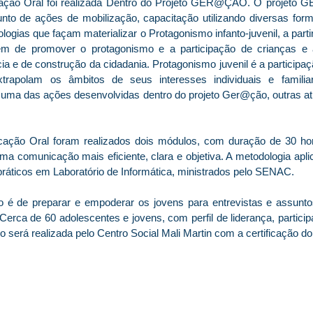
cação Oral foi realizada Dentro do Projeto GER@ÇÃO. O projeto
nto de ações de mobilização, capacitação utilizando diversas form
logias que façam materializar o Protagonismo infanto-juvenil, a part
lém de promover o protagonismo e a participação de crianças e
a e de construção da cidadania. Protagonismo juvenil é a participa
trapolam os âmbitos de seus interesses individuais e familiar
 uma das ações desenvolvidas dentro do projeto Ger@ção, outras at
ação Oral foram realizados dois módulos, com duração de 30 ho
uma comunicação mais eficiente, clara e objetiva. A metodologia apli
práticos em Laboratório de Informática, ministrados pelo SENAC.
ção é de preparar e empoderar os jovens para entrevistas e assunt
Cerca de 60 adolescentes e jovens, com perfil de liderança, particip
ado será realizada pelo Centro Social Mali Martin com a certificaçã