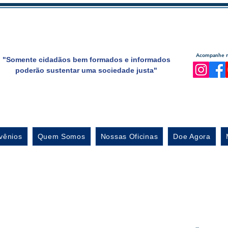
Acompanhe no
"Somente cidadãos bem formados e informados
poderão sustentar uma sociedade justa"
vênios
Quem Somos
Nossas Oficinas
Doe Agora