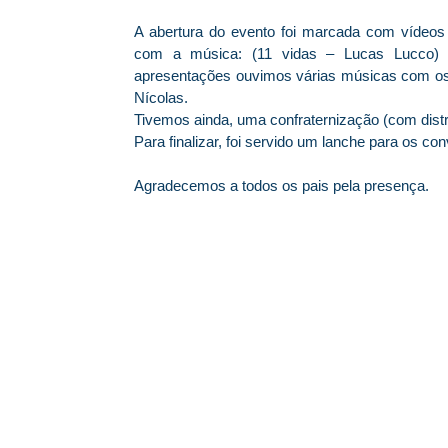
A abertura do evento foi marcada com vídeos
com a música: (11 vidas – Lucas Lucco) or
apresentações ouvimos várias músicas com os a
Nícolas.
Tivemos ainda, uma confraternização (com distr
Para finalizar, foi servido um lanche para os co
Agradecemos a todos os pais pela presença.
© 2026 Centro Social Mali Martin. Todos os direitos reservados.
Última atualização: 5 de agosto de 2026