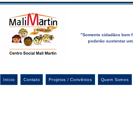
"Somente cidadãos bem f
poderão sustentar um
Início
Contato
Projetos / Convênios
Quem Somos
Açã