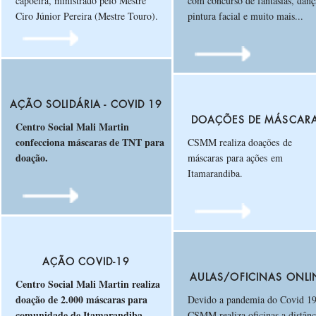
capoeira, ministrado pelo Mestre
com concurso de fantasias, danç
Ciro Júnior Pereira (Mestre Touro)
.
pintura facial e muito mais...
AÇÃO SOLIDÁRIA - COVID 19
DOAÇÕES DE MÁSCAR
Centro Social Mali Martin
confecciona máscaras de TNT para
CSMM realiza doações de
doação.
máscaras para ações em
Itamarandiba.
AÇÃO COVID-19
AULAS/OFICINAS ONLI
Centro Social Mali Martin realiza
doação de 2.000 máscaras para
Devido a pandemia do Covid 19
comunidade de Itamarandiba.
CSMM realiza oficinas a distânc