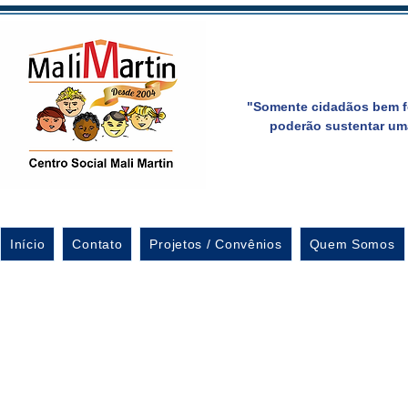
"Somente cidadãos bem f
poderão sustentar um
Início
Contato
Projetos / Convênios
Quem Somos
Doação