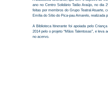
ano no Centro Solidário Tatão Araújo, no dia 
feitas por membros do Grupo Teatral Atuarte, 
Emília do Sítio do Pica-pau Amarelo, realizada po
A Biblioteca Itinerante foi apoiada pelo Cria
2014 pelo o projeto “Mãos Talentosas”, e leva a
no acervo.
© 2026 Centro Social Mali Martin. Todos os direitos reservados.
Última atualização: 5 de agosto de 2026