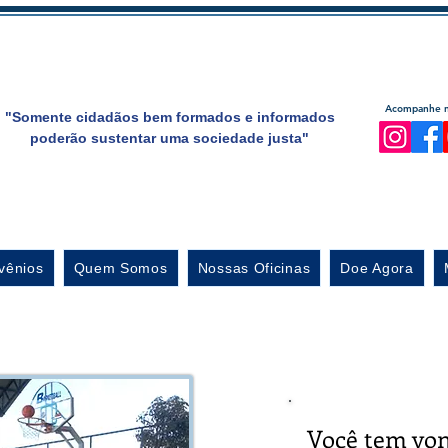
Acompanhe no
"Somente cidadãos bem formados e informados
poderão sustentar uma sociedade justa"
vênios
Quem Somos
Nossas Oficinas
Doe Agora
Você tem von