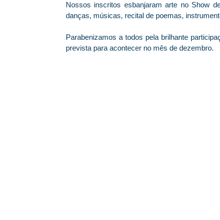
Nossos inscritos esbanjaram arte no Show de 
danças, músicas, recital de poemas, instrument
Parabenizamos a todos pela brilhante particip
prevista para acontecer no mês de dezembro.
© 2026 Centro Social Mali Martin. Todos os direitos reservados.
Última atualização: 5 de agosto de 2026